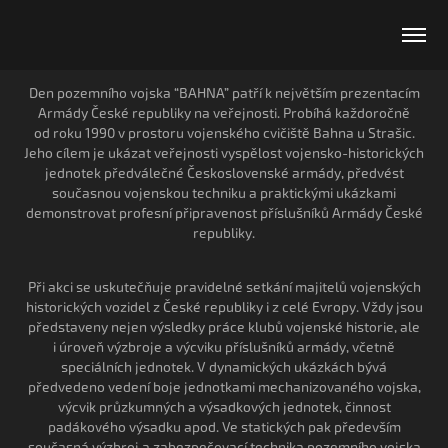
Den pozemního vojska “BAHNA” patří k největším prezentacím
Armády České republiky na veřejnosti. Probíhá každoročně
od roku 1990 v prostoru vojenského cvičiště Bahna u Strašic.
Jeho cílem je ukázat veřejnosti vyspělost vojensko-historických
jednotek předválečné Československé armády, předvést
současnou vojenskou techniku a praktickými ukázkami
demonstrovat profesní připravenost příslušníků Armády České
republiky.
Při akci se uskutečňuje pravidelné setkání majitelů vojenských
historických vozidel z České republiky i z celé Evropy. Vždy jsou
představeny nejen výsledky práce klubů vojenské historie, ale
i úroveň výzbroje a výcviku příslušníků armády, včetně
speciálních jednotek. V dynamických ukázkách bývá
předvedeno vedení boje jednotkami mechanizovaného vojska,
výcvik průzkumných a výsadkových jednotek, činnost
padákového výsadku apod. Ve statických pak především
současná výzbroj a zabezpečovací technika pozemního vojska