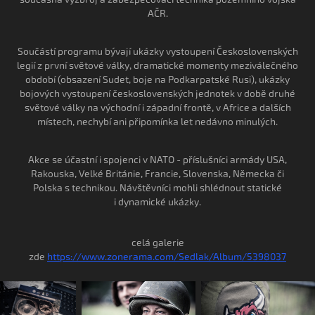
AČR.
Součástí programu bývají ukázky vystoupení Československých
legií z první světové války, dramatické momenty meziválečného
období (obsazení Sudet, boje na Podkarpatské Rusi), ukázky
bojových vystoupení československých jednotek v době druhé
světové války na východní i západní frontě, v Africe a dalších
místech, nechybí ani připomínka let nedávno minulých.
Akce se účastní i spojenci v NATO - příslušníci armády USA,
Rakouska, Velké Británie, Francie, Slovenska, Německa či
Polska s technikou. Návštěvníci mohli shlédnout statické
i dynamické ukázky.
celá galerie
zde
https://www.zonerama.com/Sedlak/Album/5398037