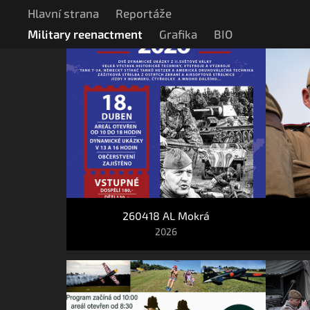
Hlavní strana
Reportáže
Military reenactment
Grafika
BIO
260418 AL Mokrá
2026