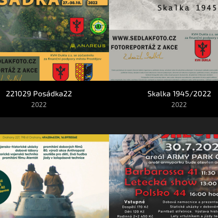
221029 Posádka22
Skalka 1945/2022
2022
2022