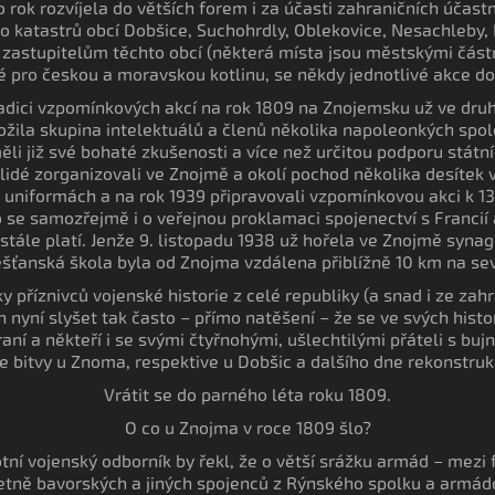
 rok rozvíjela do větších forem i za účasti zahraničních účastn
 katastrů obcí Dobšice, Suchohrdly, Oblekovice, Nesachleby, N
 zastupitelům těchto obcí (některá místa jsou městskými částm
ké pro českou a moravskou kotlinu, se někdy jednotlivé akce d
adici vzpomínkových akcí na rok 1809 na Znojemsku už ve druh
ožila skupina intelektuálů a členů několika napoleonkých spo
měli již své bohaté zkušenosti a více než určitou podporu státní
 lidé zorganizovali ve Znojmě a okolí pochod několika desítek
uniformách a na rok 1939 připravovali vzpomínkovou akci k 130.
 se samozřejmě i o veřejnou proklamaci spojenectví s Francií 
stále platí. Jenže 9. listopadu 1938 už hořela ve Znojmě synag
šťanská škola byla od Znojma vzdálena přiblížně 10 km na sev
y příznivců vojenské historie z celé republiky (a snad i ze zahra
ch nyní slyšet tak často – přímo natěšení – že se ve svých hist
aní a někteří i se svými čtyřnohými, ušlechtilými přáteli s bu
e bitvy u Znoma, respektive u Dobšic a dalšího dne rekonstruk
Vrátit se do parného léta roku 1809.
O co u Znojma v roce 1809 šlo?
otní vojenský odborník by řekl, že o větší srážku armád – me
etně bavorských a jiných spojenců z Rýnského spolku a armád