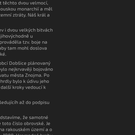
kt těchto dvou velmocí,
akouskou monarchií a měl
zemní ztráty. Náš král a
v i dvou velkých bitvách
 jihovýchodně u
rováděla tzv. boje na
A aby tam mohl doslova
ké.
 obcí Dobšice plánovaný
bylo nejkrvavěji bojováno
hvatu města Znojma. Po
rdly bylo k údivu jeho
další kroky vedoucí k
ledujícíh až do podpisu
ředstavíme, že samotné
 toto číslo obrovské. Je
h na rakouském území a o