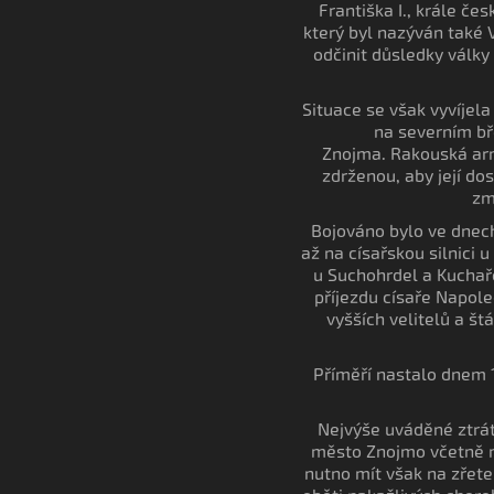
Františka I., krále če
který byl nazýván také 
odčinit důsledky války 
Situace se však vyvíjel
na severním bř
Znojma. Rakouská arm
zdrženou, aby její do
zm
Bojováno bylo ve dnech
až na císařskou silnici 
u Suchohrdel a Kuchař
příjezdu císaře Napol
vyšších velitelů a š
Příměří nastalo dnem 1
Nejvýše uváděné ztrát
město Znojmo včetně nej
nutno mít však na zřete