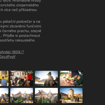
ku 1809. Hromadné hroby
storického znojemského
ch více než příkladnou
a v páteční podvečer a na
ickými zbraněmi funčními
ni černého prachu, stejně
… Přijďte si poslechnout
 postřehy rakouského
ohrdel-1809/?
OzczPvgY