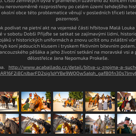
ob. Číslo zemřelých bývá v pramenech uzavřeno až koncem ro
sou nerovnoměrně rozprostřeny po celém území tehdejšího hi
 okolní obce této problematice věnují v posledních třiceti lete
pozornost.
rok podívat na pietní akt na vojenské části hřbitova Malá Louk
é v sobotu Dobši Přijďte se setkat se zajímavými lidmi, histor
jáků v historických uniformách a znovu ucítit onu zvláštní vů
pohyb koní jedoucích klusem i tryskem fiktivním bitevním polem
francouzského pěšáka a jeho životní setkání na moravské vsi a
dělostřelce Jana Nepomuka Prokeše.
cha.
http://www.acaballado.cz/detail/bitva-u-znojma-a-such
IwAR16F2i8CnJbarFD2sig1qYYBe9WQQw5aIqh_gafB0fn30s7Jmy