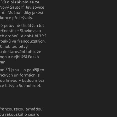
íků a přelévala se ze
ový Šaldorf, Jevišovice
i). Možná i díky jakési
okonce překrývaly.
é polovině třicátých let
lečností ze Slavkovska
ch orgánů. V době blížící
 vojáků ve francouzských,
 jubileu bitvy.
a deklarování toho, že
oga a nejbližší česká
er.
ničí) jsou – a použiji to
orických uniformách, s
jnou hřívou – budou moci
ce bitvy u Suchohrdel.
zi francouzskou armádou
ou rakouského císaře