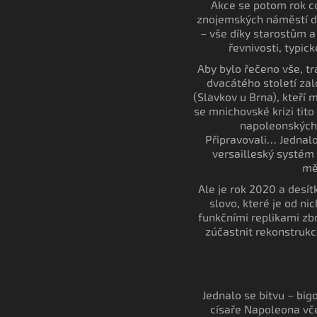
Akce se potom rok co
znojemských náměstí do
– vše díky starostům a
řevnivosti, typic
Aby bylo řečeno vše, tr
dvacátého století zal
(Slavkov u Brna), kteří 
se mnichovské krizi tito
napoleonských 
Připravovali… Jednalo
versailleský systém 
mě
Ale je rok 2020 a desítk
slovo, které je od ni
funkčními replikami zbr
zúčastnit rekonstrukc
Jednalo se bitvu – big
císaře Napoleona vč