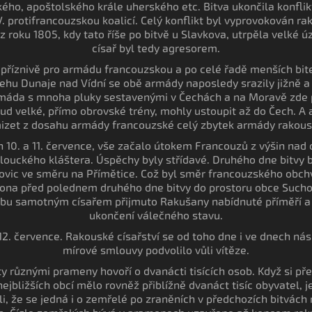
ského, apoštolského krále uherského etc. Bitva ukončila konfli
V. protifrancouzskou koalicí. Celý konflikt byl vyprovokován r
z roku 1805, kdy tato říše po bitvě u Slavkova, utrpěla velké ú
císař byl tedy agresorem.
a příznivě pro armádu francouzskou a po celé řadě menších bite
ehu Dunaje nad Vídní se obě armády naposledy srazily jižně a
áda s mnoha pluky sestavenými v Čechách a na Moravě zde p
sud velké, přímo obrovské trény, mohly ustoupit až do Čech. 
izet z dosahu armády francouzské celý zbytek armády rakous
 10. a 11. července, vše začalo útokem Francouzů z výšin nad
u louckého kláštera. Úspěchy byly střídavé. Druhého dne bitvy 
ovic ve směru na Přímětice. Což byl směr francouzského obc
eona před polednem druhého dne bitvy do prostoru obce Suchoh
tábu samotným císařem přijmuto Rakušany nabídnuté příměří a 
ukončení válečného stavu.
2. července. Rakouské císařství se od toho dne i ve dnech nás
mírové smlouvy podvolilo vůli vítěze.
y různými prameny hovoří o dvanácti tisících osob. Když si p
bližších obcí mělo rovněž přiblížně dvanáct tisíc obyvatel, je
li, že se jedná i o zemřelé po zraněních v předchozích bitvác