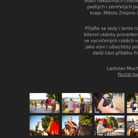
oběti nakažlivých chor
padlých i zemřelých j
kraje. Město Znojmo i
Přijďte se tedy i tento 
bitevní ukázky proveden
ve vycvičených rukách vo
jako vůni i ušlechtilý 
další část příběhu 
Ladislav Mu
fbclid=