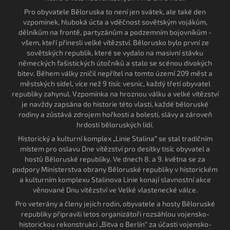
Pro obyvatele Běloruska to není jen svátek, ale také den
vzpomínek, hluboká úcta a vděčnost sovětským vojákům,
dělníkům na frontě, partyzánům a podzemním bojovníkům -
všem, kteří přinesli velké vítězství. Bělorusko bylo první ze
sovětských republik, které se vydalo na masivní stávku
německých fašistických útočníků a stalo se scénou divokých
bitev. Během války zničil nepřítel na tomto území 209 měst a
městských sídel, více než 9 tisíc vesnic, každý třetí obyvatel
republiky zahynul. Vzpomínka na hroznou válku a velké vítězství
je navždy zapsána do historie této vlasti, každé běloruské
rodiny a zůstává zdrojem hořkosti a bolesti, slávy a zároveň
hrdosti běloruských lidí.
Historický a kulturní komplex „Linie Stalina“ se stal tradičním
místem pro oslavu Dne vítězství pro desítky tisíc obyvatel a
hostů Běloruské republiky. Ve dnech 8. a 9. května se za
podpory Ministerstva obrany Běloruské republiky v historickém
a kulturním komplexu Stalinova Linie konají slavnostní akce
věnované Dnu vítězství ve Velké vlastenecké válce.
Pro veterány a členy jejich rodin, obyvatele a hosty Běloruské
republiky připravili letos organizátoři rozsáhlou vojensko-
historickou rekonstrukci „Bitva o Berlín“ za účasti vojensko-