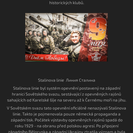
historických klubů.
Stalinova linie Линия Сталина
Stalinova linie byl systém opevnění postavený na západní
hranici Sovětského svazu, sestávající z opevněných rajónů
sahajících od Karelské šíje na severu až k Černému moři na jihu.
V Sovětském svazu tato opevnění oficiálně nenazývali Stalinova
linie. Takto je pojmenovala pouze německá propaganda a
západní tisk. Počátek výstavby opevněných rajónů spadá do
roku 1929 - na obranu před polskou agresí. Po připojení
západního Běloruska a západní Ukrajiny ztratila význam a byla