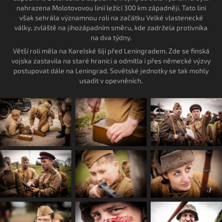
nahrazena Molotovovou linií ležící 300 km západněji. Tato lini
však sehrála významnou roli na začátku Velké vlastenecké
války, zvláště na jihozápadním směru, kde zadržela protivníka
na dva týdny.
Větší roli měla na Karelské šíji před Leningradem. Zde se finská
vojska zastavila na staré hranici a odmítla i přes německé výzvy
postupovat dále na Leningrad. Sovětské jednotky se tak mohly
usadit v opevněních.